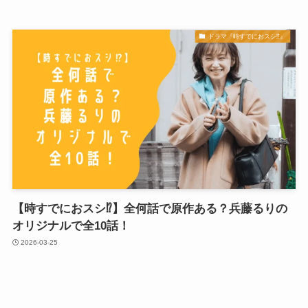
ドラマ『時すでにおスシ⁉︎』
【時すでにおスシ⁉】全何話で原作ある？兵藤るりの
オリジナルで全10話！
2026-03-25