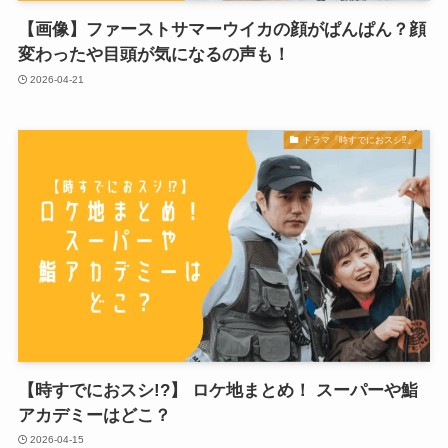
【画像】ファーストサマーウイカの顔がぱんぱん？顔
変わったや目頭が気になるの声も！
2026-04-21
ドラマ『時すでにおスシ⁉︎』
【時すでにおスシ!?】 ロケ地まとめ！ スーパーや鮨
アカデミーはどこ？
2026-04-15