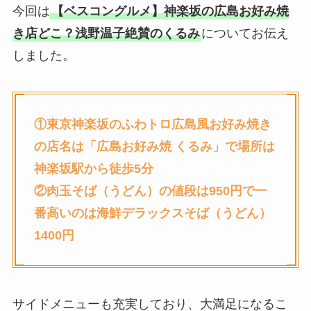
今回は
【ベスコングルメ】神楽坂の広島お好み焼
き店どこ？浅野温子絶賛のくるみ
についてお伝え
しました。
①東京神楽坂のふわトロ広島風お好み焼き
の店名は「広島お好み焼 くるみ」で場所は
神楽坂駅から徒歩5分
②
肉玉そば（うどん）
の値段は
950円
で
一
番高いのは海鮮デラックス
そば（うどん）
1400円
サイドメニューも充実しており、大満足になるこ