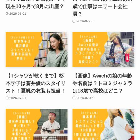
現在10ヶ月で8月に出産？
歳で仕事はエリート会社
員？
2026-08-01
2026-07-30
【Tシャツが乾くまで】杉
【画像】Awichの娘の年齢
本学子は蒼井優のスタイリ
や名前は？トヨミジャミラ
スト！夏帆の衣装も担当！
は18歳で高校はどこ？
2026-07-21
2026-07-15