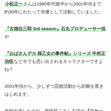
小松正一
さんは1980年代後半から2001年頃まで、
約30年にわたって俳優として活動していました。
『古畑任三郎 3rd season』石丸プロデューサー役
や
『おばさんデカ 桜乙女の事件帖』シリーズ 中村正
治役
など今でも思い出されるキャラクターですよ
ね？
2001年頃から、少しずつ芸能活動から距離を置き
はじめます。
当時出演したのが、織田裕二さん主演の
『ロケッ