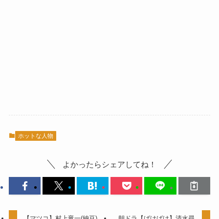
ホットな人物
よかったらシェアしてね！
【マツコ】村上竜一(納豆)
朝ドラ【ばけばけ】清水尋