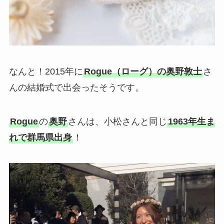
なんと！2015年に
Rogue（ローグ）の奥野敦士
さ
んの結婚式で出会ったそうです。
Rogue
の
奥野
さんは、小松さんと同じ
1963年生ま
れで群馬県出身
！