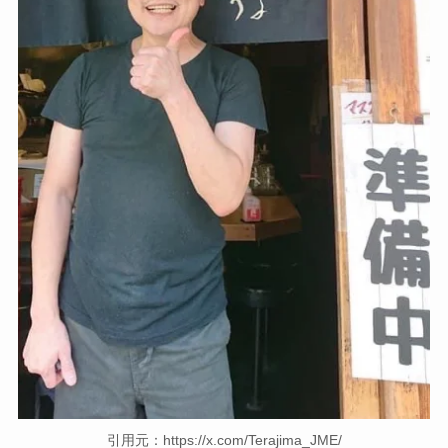
引用元：https://x.com/Terajima_JME/