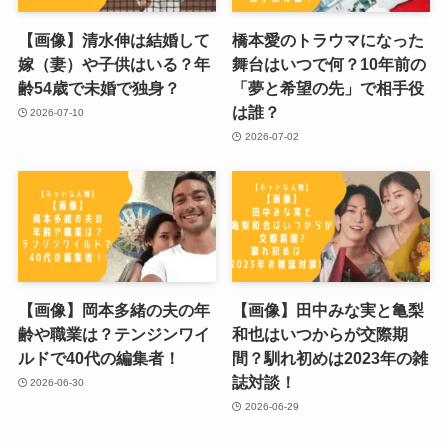
【画像】清水伸は結婚して
橋本愛のトラウマになった
嫁（妻）や子供はいる？年
舞台はいつで何？10年前の
齢54歳で未婚で独身？
「夢と希望の先」で相手役
は誰？
2026-07-10
2026-07-02
【画像】岡本多緒の夫の年
【画像】田中みな実と亀梨
齢や職業は？テンジンワイ
和也はいつからが交際期
ルドで40代の編集者！
間？馴れ初めは2023年の雑
誌対談！
2026-06-30
2026-06-29