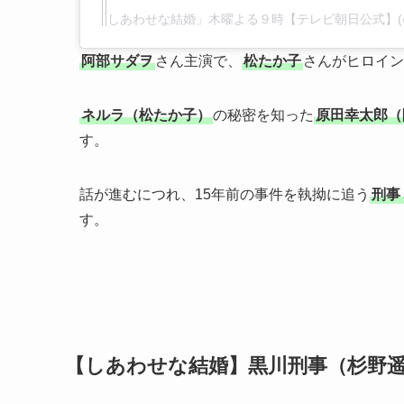
阿部サダヲ
さん主演で、
松たか子
さんがヒロイン
ネルラ（松たか子）
の秘密を知った
原田幸太郎（
す。
話が進むにつれ、15年前の事件を執拗に追う
刑事
す。
【しあわせな結婚】黒川刑事（杉野