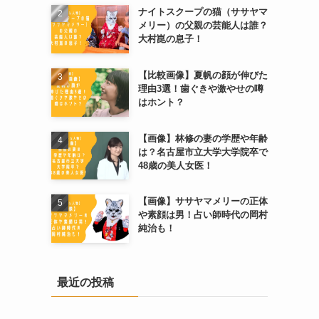
ナイトスクープの猫（ササヤマ
メリー）の父親の芸能人は誰？
大村崑の息子！
【比較画像】夏帆の顔が伸びた
理由3選！歯ぐきや激やせの噂
はホント？
【画像】林修の妻の学歴や年齢
は？名古屋市立大学大学院卒で
48歳の美人女医！
【画像】ササヤマメリーの正体
や素顔は男！占い師時代の岡村
純治も！
最近の投稿