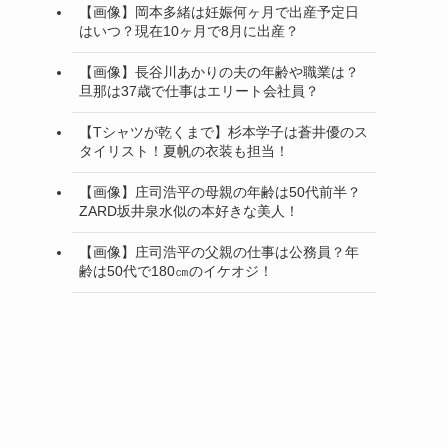
【画像】岡本多緒は妊娠何ヶ月で出産予定日
はいつ？現在10ヶ月で8月に出産？
【画像】長谷川あかりの夫の年齢や職業は？
旦那は37歳で仕事はエリート会社員？
【Tシャツが乾くまで】杉本学子は蒼井優のス
タイリスト！夏帆の衣装も担当！
【画像】庄司浩平の母親の年齢は50代前半？
ZARD坂井泉水似の本好きな美人！
【画像】庄司浩平の父親の仕事は公務員？年
齢は50代で180㎝のイケオジ！