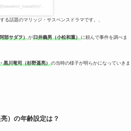
「しあわせな結婚」木曜よる９時【テレビ朝日公式】(@wasekon_tvasahi)がシェアした投稿
する話題のマリッジ・サスペンスドラマです。、
阿部サダヲ）
が
臼井義男（小松和重）
に頼んで事件を調べま
・黒川竜司（杉野遥亮）
の当時の様子が明らかになっていきま
遥亮）の年齢設定は？