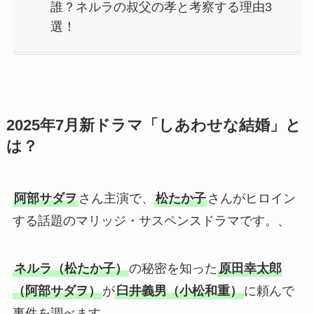
誰？ネルラの叔父の孝と考察する理由3
選！
2025年7月新ドラマ「しあわせな結婚」と
は？
阿部サダヲ
さん主演で、
松たか子
さんがヒロイン
する話題のマリッジ・サスペンスドラマです。、
ネルラ（松たか子）
の秘密を知った
原田幸太郎
（阿部サダヲ）
が
臼井義男（小松和重）
に頼んで
事件を調べます。