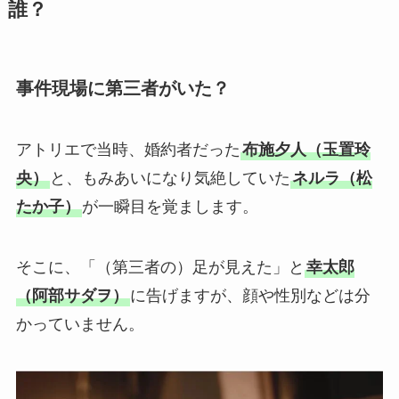
誰？
事件現場に第三者がいた？
アトリエで当時、婚約者だった
布施夕人（玉置玲
央）
と、もみあいになり気絶していた
ネルラ（松
たか子）
が一瞬目を覚まします。
そこに、「（第三者の）足が見えた」と
幸太郎
（阿部サダヲ）
に告げますが、顔や性別などは分
かっていません。