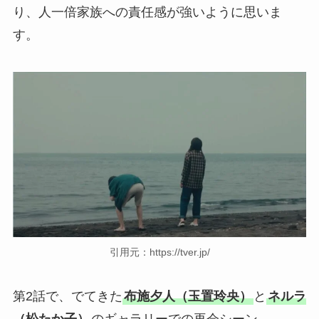
り、人一倍家族への責任感が強いように思いま
す。
引用元：https://tver.jp/
第2話で、でてきた
布施夕人（玉置玲央）
と
ネルラ
（松たか子）
のギャラリーでの再会シーン。