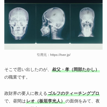
引用元：https://tver.jp/
そこで思い出したのが、
叔父・孝（岡部たかし）
の職業です。
政財界の要人に教える
ゴルフのティーチングプロ
で、昼間は
レオ（板垣李光人）
の面倒をみて、夜