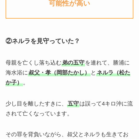
可能性が高い
②ネルラを見守っていた？
母親を亡くし落ち込む
弟の五守
を連れて、勝浦に
海水浴に
叔父・孝（岡部たかし）
と
ネルラ（松た
か子）
。
少し目を離したすきに、
五守
は誤って4キロ沖に流
されて亡くなっています。
その罪を背負いながら、叔父とネルラも生きてお