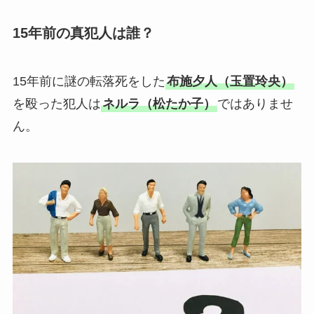
15年前の真犯人は誰？
15年前に謎の転落死をした
布施夕人（玉置玲央）
を殴った犯人は
ネルラ（松たか子）
ではありませ
ん。