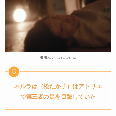
引用元：https://tver.jp/
ネルラは（松たか子）は
アトリエ
で第三者の足を目撃していた