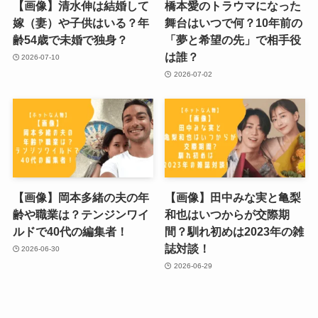
【画像】清水伸は結婚して
橋本愛のトラウマになった
嫁（妻）や子供はいる？年
舞台はいつで何？10年前の
齢54歳で未婚で独身？
「夢と希望の先」で相手役
は誰？
2026-07-10
2026-07-02
【画像】岡本多緒の夫の年
【画像】田中みな実と亀梨
齢や職業は？テンジンワイ
和也はいつからが交際期
ルドで40代の編集者！
間？馴れ初めは2023年の雑
誌対談！
2026-06-30
2026-06-29