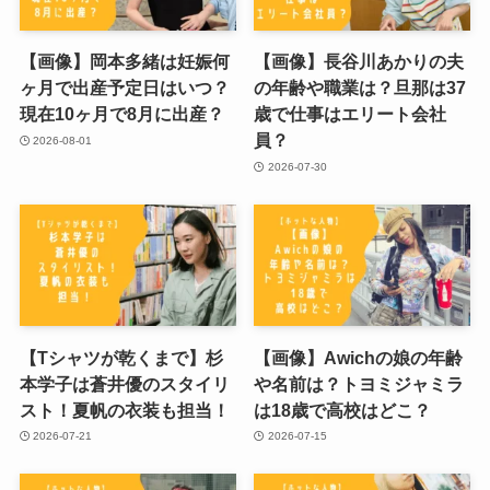
【画像】岡本多緒は妊娠何
【画像】長谷川あかりの夫
ヶ月で出産予定日はいつ？
の年齢や職業は？旦那は37
現在10ヶ月で8月に出産？
歳で仕事はエリート会社
員？
2026-08-01
2026-07-30
【Tシャツが乾くまで】杉
【画像】Awichの娘の年齢
本学子は蒼井優のスタイリ
や名前は？トヨミジャミラ
スト！夏帆の衣装も担当！
は18歳で高校はどこ？
2026-07-21
2026-07-15