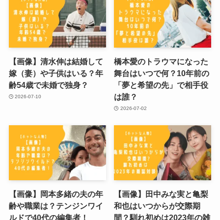
【画像】清水伸は結婚して
橋本愛のトラウマになった
嫁（妻）や子供はいる？年
舞台はいつで何？10年前の
齢54歳で未婚で独身？
「夢と希望の先」で相手役
は誰？
2026-07-10
2026-07-02
【画像】岡本多緒の夫の年
【画像】田中みな実と亀梨
齢や職業は？テンジンワイ
和也はいつからが交際期
ルドで40代の編集者！
間？馴れ初めは2023年の雑